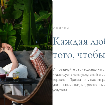
ЮБИЛЕИ
Каждая люб
того, чтоб
Отпразднуйте свои годовщины с
индивидуальными услугами Baru
торжеств. Приглашаем вас отпр
уникальными видами, роскошны
услугами.