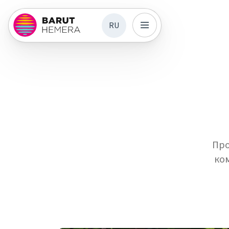
RU
Про
ко