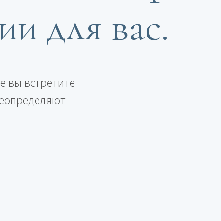
и для вас.
де вы встретите
ереопределяют