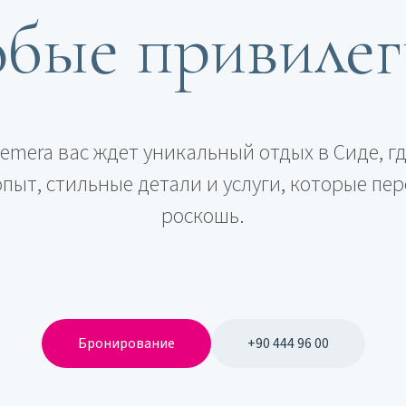
обые привилеги
Hemera вас ждет уникальный отдых в Сиде, г
пыт, стильные детали и услуги, которые п
роскошь.
Бронирование
+90 444 96 00