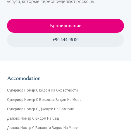
услуги, которые переопределяют роскошь.
Бронирование
+90 444 96 00
Accomodation
Супериор Номер С Видом На Окрестности
Супериор Номер С Боковым Видом На Море
Супериор Номер С Джакузи На Балконе
Делюкс Номер С Видом На Сад
Делюкс Номер С Боковым Видом На Море