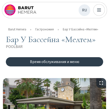
RU
Barut Hemera
Гастрономия
Бар У Бассейна «Мелтем»
Бар У Бассейна «Мелтем»
POOLBAR
Время обслуживания и меню