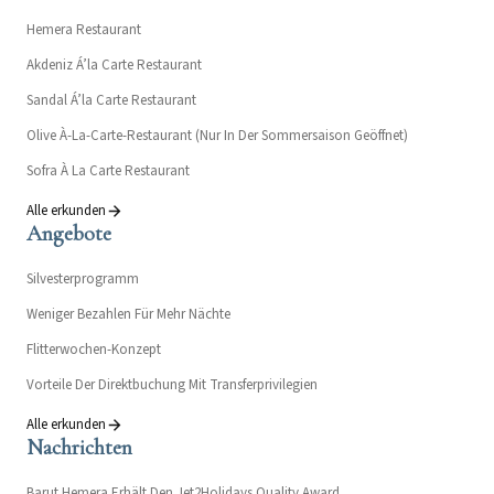
Hemera Restaurant
Akdeniz Á’la Carte Restaurant
Sandal Á’la Carte Restaurant
Olive À-La-Carte-Restaurant (Nur In Der Sommersaison Geöffnet)
Sofra À La Carte Restaurant
Alle erkunden
Angebote
Silvesterprogramm
Weniger Bezahlen Für Mehr Nächte
Flitterwochen-Konzept
Vorteile Der Direktbuchung Mit Transferprivilegien
Alle erkunden
Nachrichten
Barut Hemera Erhält Den Jet2Holidays Quality Award