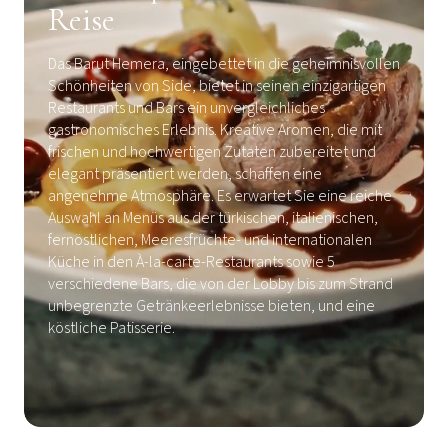
Reise
Das Barut Hemera, eingebettet in die geheimnisvollen
Schönheiten von Side, bietet in seinen einzigartigen
Restaurants und Bars ein unvergleichliches
gastronomisches Erlebnis. Kreative Aromen, die mit
frischen und hochwertigen Zutaten zubereitet und
elegant präsentiert werden, schaffen eine
angenehme Atmosphäre. Es erwartet Sie eine reiche
Auswahl an Menüs aus der türkischen, italienischen,
fernöstlichen, Meeresfrüchte- und internationalen
Küche in den À-la-carte-Restaurants sowie 5
verschiedene Bars, die von der Lobby bis zum Strand
unbegrenzte Getränkeerlebnisse bieten, und eine
köstliche Patisserie.