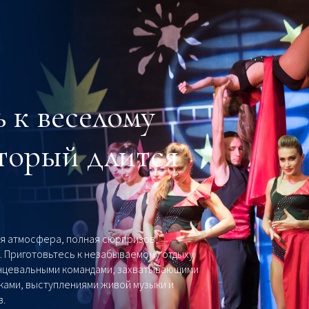
 к веселому
торый длится
ая атмосфера, полная сюрпризов,
. Приготовьтесь к незабываемому отдыху
нцевальными командами, захватывающими
ками, выступлениями живой музыки и
в.