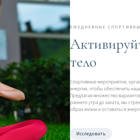
ЕЖЕДНЕВНЫЕ СПОРТИВНЫ
Активируйт
тело
Спортивные мероприятия, орга
энергии, чтобы обеспечить наши
Предлагая множество вариантов,
раннего утра до заката, мы стр
образ жизни и оставаться энерг
Исследовать