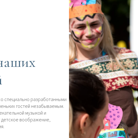
наших
й
 со специально разработанными
леньких гостей незабываемым.
екательной музыкой и
т детское воображение,
я.