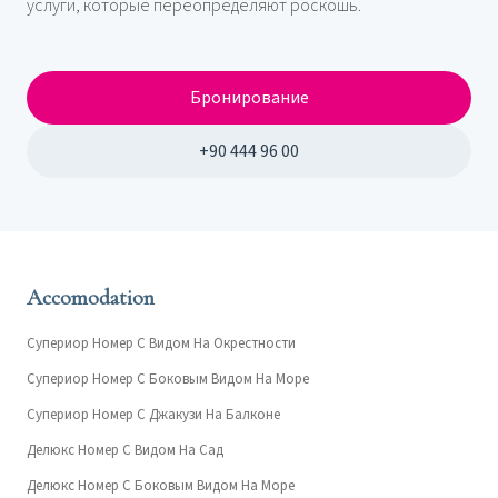
услуги, которые переопределяют роскошь.
Бронирование
+90 444 96 00
Accomodation
Супериор Номер С Видом На Окрестности
Супериор Номер С Боковым Видом На Море
Супериор Номер С Джакузи На Балконе
Делюкс Номер С Видом На Сад
Делюкс Номер С Боковым Видом На Море