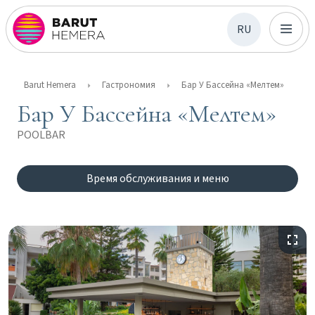
RU
Barut Hemera
Гастрономия
Бар У Бассейна «Мелтем»
Бар У Бассейна «Мелтем»
POOLBAR
Время обслуживания и меню