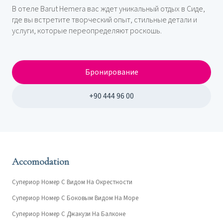
В отеле Barut Hemera вас ждет уникальный отдых в Сиде,
где вы встретите творческий опыт, стильные детали и
услуги, которые переопределяют роскошь.
Бронирование
+90 444 96 00
Accomodation
Супериор Номер С Видом На Окрестности
Супериор Номер С Боковым Видом На Море
Супериор Номер С Джакузи На Балконе