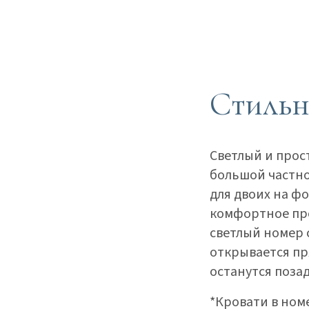
Стильн
Светлый и прос
большой частно
для двоих на ф
комфортное про
светлый номер с
открывается пр
останутся поза
*Кровати в номе