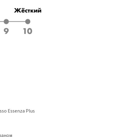
so Essenza Plus
раном