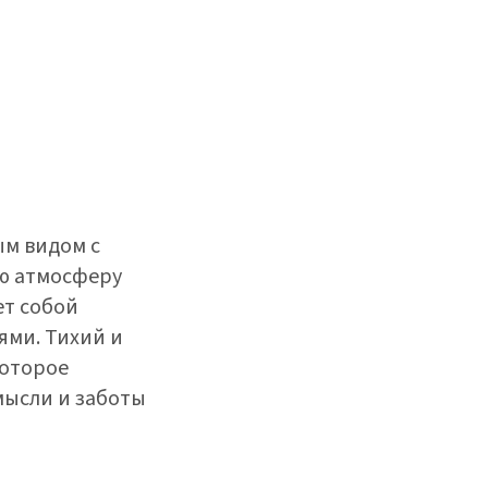
ым видом с
ю атмосферу
ет собой
ями. Тихий и
которое
мысли и заботы