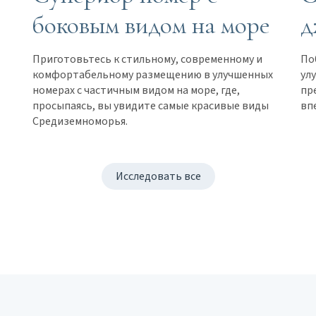
боковым видом на море
д
Приготовьтесь к стильному, современному и
По
комфортабельному размещению в улучшенных
ул
т
номерах с частичным видом на море, где,
пр
просыпаясь, вы увидите самые красивые виды
вп
Средиземноморья.
Исследовать все