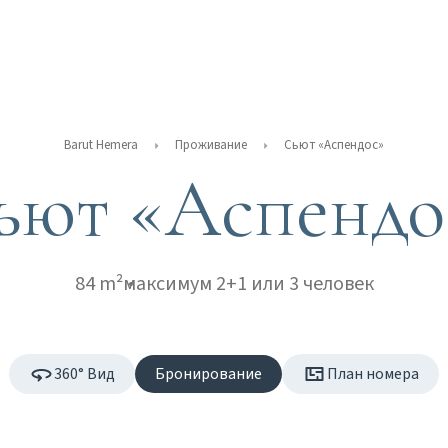
Barut Hemera
Проживание
Сьют «Аспендос»
ьют «Аспендо
84 m²
максимум 2+1 или 3 человек
360° Вид
Бронирование
План номера