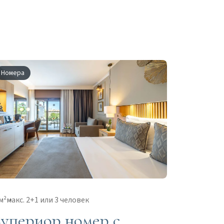
Номера
м²
макс. 2+1 или 3 человек
упериор номер с