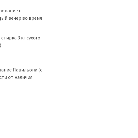
рование в
ждый вечер во время
стирка 3 кг сухого
)
вание Павильона (с
ости от наличия