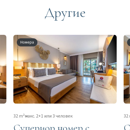
Другие
Номера
32 m²
макс. 2+1 или 3 человек
32 
Супериор номер с
С