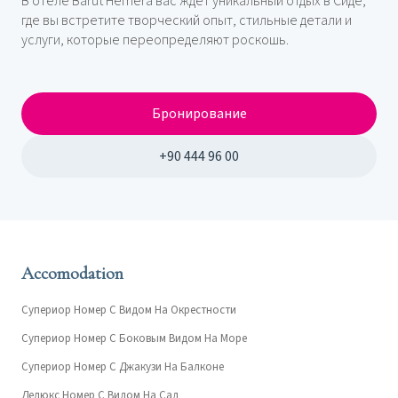
В отеле Barut Hemera вас ждет уникальный отдых в Сиде,
где вы встретите творческий опыт, стильные детали и
услуги, которые переопределяют роскошь.
Бронирование
+90 444 96 00
Accomodation
Супериор Номер С Видом На Окрестности
Супериор Номер С Боковым Видом На Море
Супериор Номер С Джакузи На Балконе
Делюкс Номер С Видом На Сад