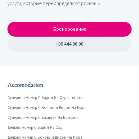
услуги, которые переопределяют роскошь.
Бронирование
+90 444 96 00
Accomodation
Супериор Номер С Видом На Окрестности
Супериор Номер С Боковым Видом На Море
Супериор Номер С Джакузи На Балконе
Делюкс Номер С Видом На Сад
Делюкс Номер С Боковым Видом На Море