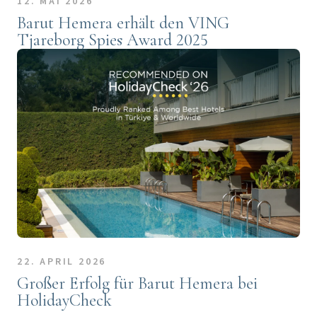
12. MAI 2026
Barut Hemera erhält den VING
Tjareborg Spies Award 2025
22. APRIL 2026
Großer Erfolg für Barut Hemera bei
HolidayCheck