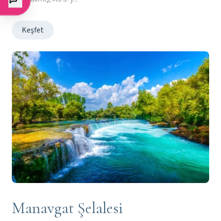
Keşfet
Manavgat Şelalesi