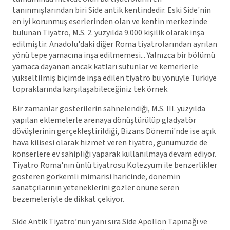
tanınmışlarından biri Side antik kentindedir. Eski Side'nin
en iyi korunmuş eserlerinden olan ve kentin merkezinde
bulunan Tiyatro, M.S. 2. yüzyılda 9.000 kişilik olarak inşa
edilmiştir. Anadolu'daki diğer Roma tiyatrolarından ayrılan
yönü tepe yamacına inşa edilmemesi... Yalnızca bir bölümü
yamaca dayanan ancak katları sütunlar ve kemerlerle
yükseltilmiş biçimde inşa edilen tiyatro bu yönüyle Türkiye
topraklarında karşılaşabileceğiniz tek örnek.
Bir zamanlar gösterilerin sahnelendiği, M.S. III. yüzyılda
yapılan eklemelerle arenaya dönüştürülüp gladyatör
dövüşlerinin gerçekleştirildiği, Bizans Dönemi'nde ise açık
hava kilisesi olarak hizmet veren tiyatro, günümüzde de
konserlere ev sahipliği yaparak kullanılmaya devam ediyor.
Tiyatro Roma'nın ünlü tiyatrosu Kolezyum ile benzerlikler
gösteren görkemli mimarisi haricinde, dönemin
sanatçılarının yeteneklerini gözler önüne seren
bezemeleriyle de dikkat çekiyor.
Side Antik Tiyatro’nun yanı sıra Side Apollon Tapınağı ve