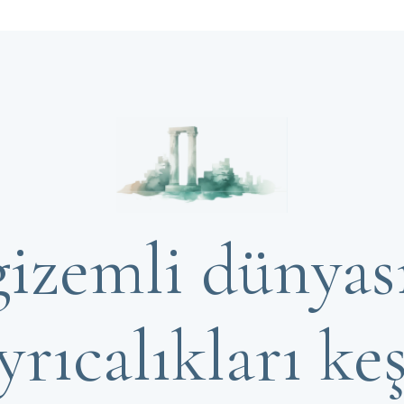
gizemli dünyası
yrıcalıkları ke