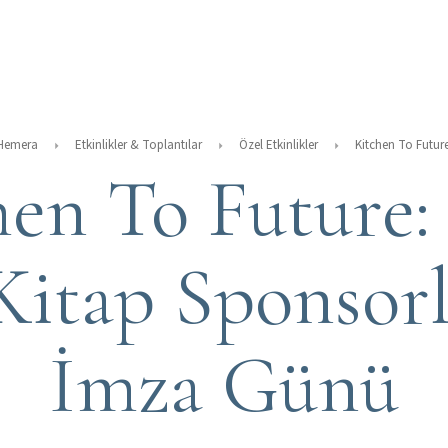
 Hemera
Etkinlikler & Toplantılar
Özel Etkinlikler
hen To Future:
Kitap Sponsor
İmza Günü