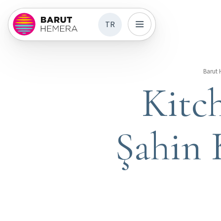
TR
Barut
Kitc
Şahin 