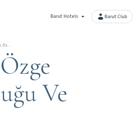
Barut Hotels
Barut Club
Kitchen To Future: Özge Şahin Kitap Sponsorluğu Ve İmza Günü
 Özge
luğu Ve