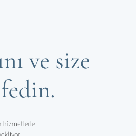
nı ve size
şfedin.
n hizmetlerle
ekliyor.