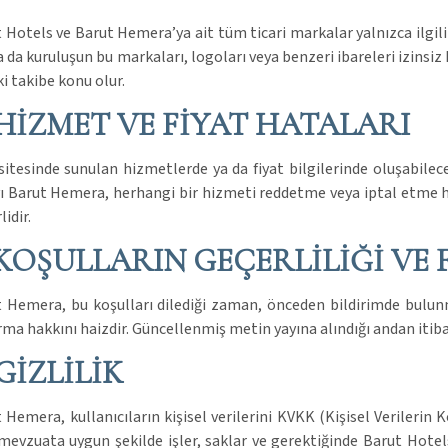
 Hotels ve Barut Hemera’ya ait tüm ticari markalar yalnızca ilgili h
ya da kuruluşun bu markaları, logoları veya benzeri ibareleri izinsi
i takibe konu olur.
 HİZMET VE FİYAT HATALARI
itesinde sunulan hizmetlerde ya da fiyat bilgilerinde oluşabile
ı Barut Hemera, herhangi bir hizmeti reddetme veya iptal etme ha
lidir.
 KOŞULLARIN GEÇERLİLİĞİ VE 
 Hemera, bu koşulları dilediği zaman, önceden bildirimde bulun
rma hakkını haizdir. Güncellenmiş metin yayına alındığı andan itiba
 GİZLİLİK
 Hemera, kullanıcıların kişisel verilerini KVKK (Kişisel Verileri
evzuata uygun şekilde işler, saklar ve gerektiğinde Barut Hotels 