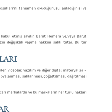
 Koşulları’nı tamamen okuduğunuzu, anladığınızı ve
rı kabul etmiş sayılır. Barut Hemera ve/veya Barut
zın değişiklik yapma hakkını saklı tutar. Bu tür
KLARI
ler, videolar, yazılım ve diğer dijital materyaller –
kopyalanması, saklanması, çoğaltılması, dağıtılması
icari markalardır ve bu markaların her türlü hakları
LAR