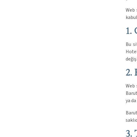
Web s
kabul
1.
Bu si
Hotel
değiş
2.
Web s
Barut
ya da
Barut
saklıd
3.