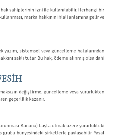
ak sahiplerinin izni ile kullanılabilir. Herhangi bir
z kullanması, marka hakkının ihlali anlamına gelir ve
cek yazım, sistemsel veya güncelleme hatalarından
kkını saklı tutar. Bu hak, ödeme alınmış olsa dahi
FESİH
maksızın değiştirme, güncelleme veya yürürlükten
ren geçerlilik kazanır.
n Korunması Kanunu) başta olmak üzere yürürlükteki
grubu bünyesindeki şirketlerle paylaşabilir. Yasal