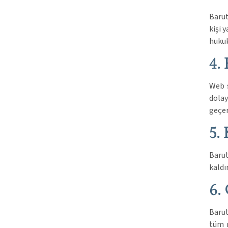
Barut
kişi 
hukuk
4.
Web s
dolay
geçer
5.
Barut
kaldı
6.
Barut
tüm m