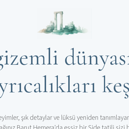
gizemli dünyası
yrıcalıkları ke
eyimler, şık detaylar ve lüksü yeniden tanımlaya
ağınız Barut Hemera'da eşsiz bir Side tatili sizi b