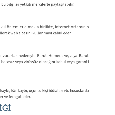
u bilgiler yetkili mercilerle paylaşılabilir.
makul önlemler almakla birlikte, internet ortamının
ilerek web sitesini kullanmayı kabul eder.
lı zararlar nedeniyle Barut Hemera ve/veya Barut
 hatasız veya virüssüz olacağını kabul veya garanti
ybı, kâr kaybı, üçüncü kişi iddiaları vb. hususlarda
er ve feragat eder.
İĞİ