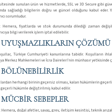
itesinde sunulan ürün ve hizmetlerde, SSL ve 3D Secure gibi güve
ında sağladığı bilgilerin doğru ve güncel olduğunu kabul eder. 
nıcı sorumludur.
t Hemera, fiyatlarda ve stok durumunda dilediği zaman değişi
ıcıya bilgi verilerek işlem iptal edilebilir.
. UYUŞMAZLIKLARIN ÇÖZÜMÜ
şullar, Türkiye Cumhuriyeti kanunlarına tabidir. Koşulların ihl
ya Merkez Mahkemeleri ve İcra Daireleri’nin münhasır yetkisinde 
. BÖLÜNEBİLİRLİK
lardan herhangi birinin geçersiz olması, kalan hükümlerin geçerli
 geçerli hükümle değiştirilmiş kabul edilir.
. MÜCBİR SEBEPLER
 Hemera, doğal afetler, savaş, grev, iletişim kesintisi, teknik arıza