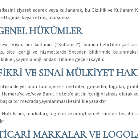
itesini ziyaret ederek veya kullanarak, bu Gizlilik ve Kullanım
 ettiğinizi beyan etmiş olursunuz.
 GENEL HÜKÜMLER
teye erişen her kullanıcı ("Kullanıcı"), burada belirtilen şartla
s, site içeriği ve hizmetlerde önceden bildirimde bulunmaksı
iklikler, yayımlandığı andan itibaren geçerli sayılır.
 FİKRİ VE SINAİ MÜLKİYET HA
itesinde yer alan tüm içerik – metinler, görseller, logolar, grafik
 Hemera’ya ve/veya Barut Hotels’e aittir. İçeriğin izinsiz olarak 
 başka bir mecrada yayınlanması kesinlikle yasaktır.
 Hotels adı, markaları, logoları ve ürün/hizmet isimleri tescilli t
ır.
 TİCARİ MARKALAR VE LOGO