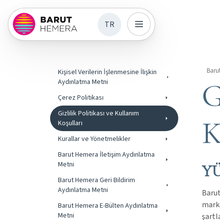
TR
Baru
Kişisel Verilerin İşlenmesine İlişkin
G
Aydınlatma Metni
Çerez Politikası
Gizlilik Politikası ve Kullanım
K
Koşulları
Kurallar ve Yönetmelikler
Barut Hemera İletişim Aydınlatma
Metni
YÜ
Barut Hemera Geri Bildirim
Aydınlatma Metni
Barut
marka
Barut Hemera E-Bülten Aydınlatma
Metni
şartl