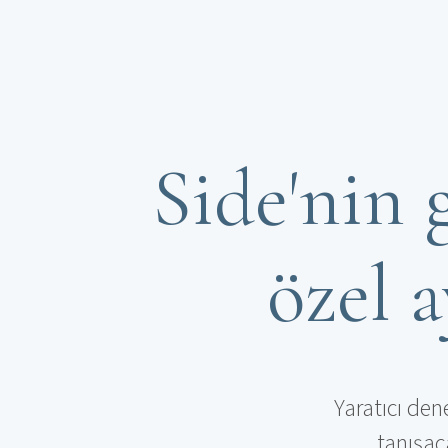
Side'nin 
özel a
Yaratıcı den
tanışac