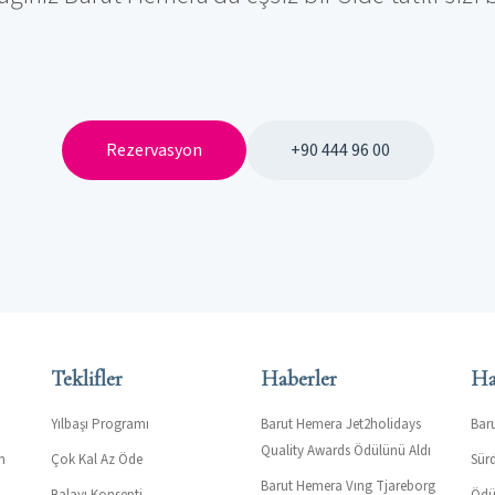
Rezervasyon
+90 444 96 00
Teklifler
Haberler
Ha
Yılbaşı Programı
Barut Hemera Jet2holidays
Bar
Quality Awards Ödülünü Aldı
n
Çok Kal Az Öde
Sürd
Barut Hemera Vıng Tjareborg