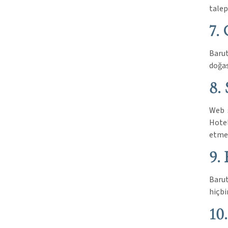
talep
7.
Barut
doğas
8.
Web s
Hotel
etmek
9.
Barut
hiçbi
10