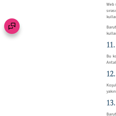
Web s
sıras
kulla
Baru
kullan
11
Bu ko
Antal
12
Koşul
yakın
13
Barut