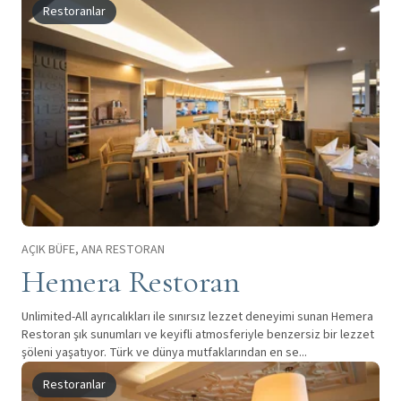
Restoranlar
AÇIK BÜFE, ANA RESTORAN
Hemera Restoran
Unlimited-All ayrıcalıkları ile sınırsız lezzet deneyimi sunan Hemera
Restoran şık sunumları ve keyifli atmosferiyle benzersiz bir lezzet
şöleni yaşatıyor. Türk ve dünya mutfaklarından en se...
Restoranlar