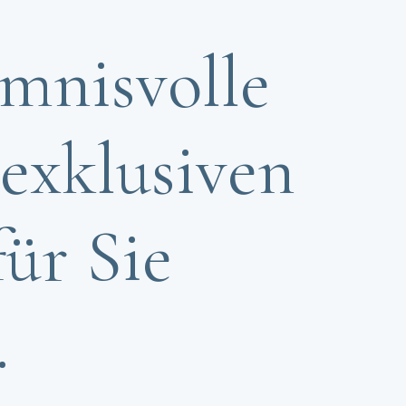
imnisvolle
 exklusiven
für Sie
.