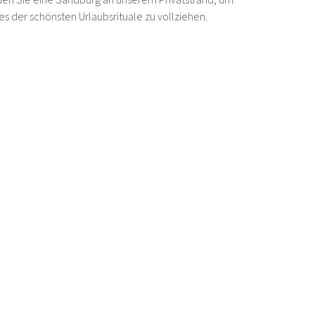
en Sie eine Sandburg an unserem Privatstrand, um
es der schönsten Urlaubsrituale zu vollziehen.