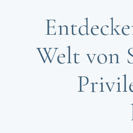
Entdecken
Welt von S
Privil