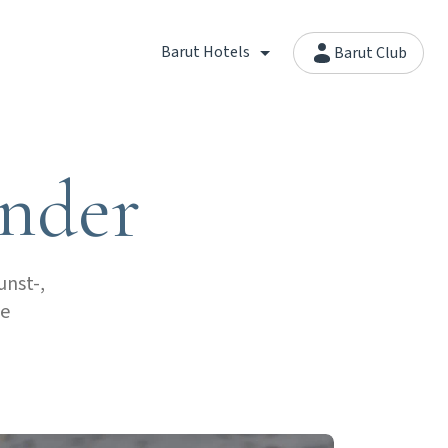
Barut Hotels
Barut Club
inder
unst-,
te