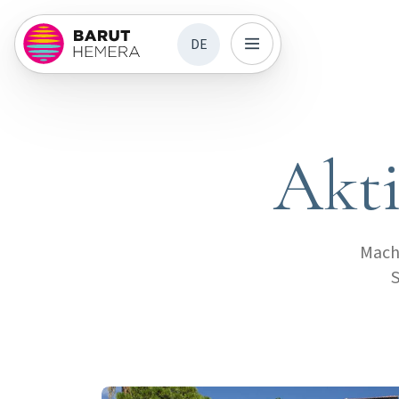
DE
Akti
Mache
S