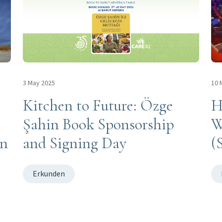
3 May 2025
10 
Kitchen to Future: Özge
H
Şahin Book Sponsorship
W
an
and Signing Day
(
Erkunden