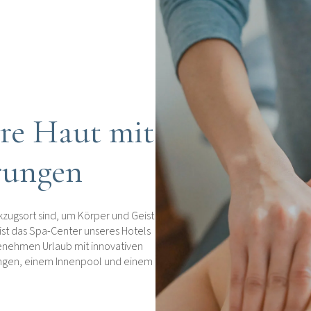
re Haut mit
rungen
zugsort sind, um Körper und Geist
ist das Spa-Center unseres Hotels
genehmen Urlaub mit innovativen
ngen, einem Innenpool und einem